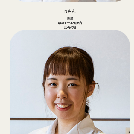
Nさん
庄屋
ゆめモール筑後店
店長代理