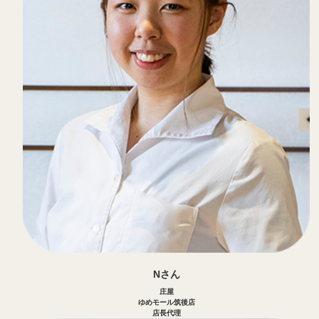
Nさん
庄屋
ゆめモール筑後店
店長代理