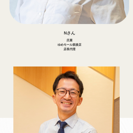
Nさん
庄屋
ゆめモール筑後店
店長代理