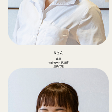
Nさん
庄屋
ゆめモール筑後店
店長代理