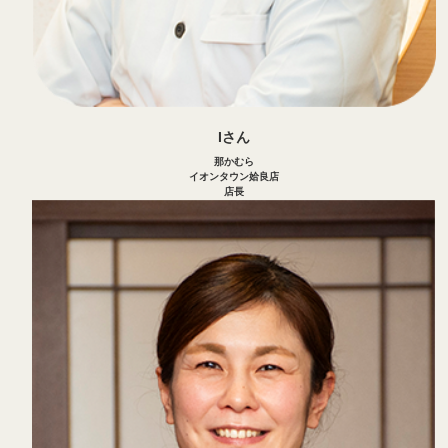
Iさん
那かむら
イオンタウン姶良店
店長